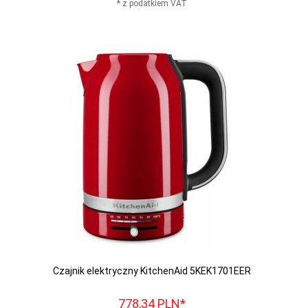
* z podatkiem VAT
Czajnik elektryczny KitchenAid 5KEK1701EER
778,
34
PLN*