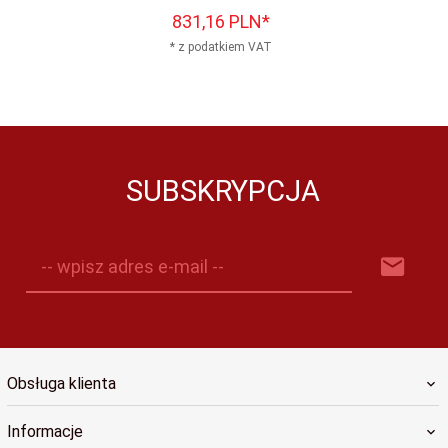
831,
16
PLN*
* z podatkiem VAT
SUBSKRYPCJA
-- wpisz adres e-mail --
Obsługa klienta
Informacje